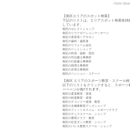
-
Yomi-Sear
【南区エリアのスポット検索】
下記のリストは、エリアスポット検索各姉
しています。
南区のセレクトショップ
南区のリラクゼーションマッサージ
南区の美容室ヘアサロン
南区の歯科・歯医者
南区のリフォーム会社
南区のペットショップ
南区の民宿・旅館・宿坊
南区の司法書士事務所
南区の行政書士事務所
南区の税理士事務所
南区の弁理士事務所
南区のペンション・コテージ
【南区 エリアのスポーツ教室・スクール検
以下のリストをクリックすると、スポーツ
ーページが侮ｦされます。
南区の柔道教室・道場
南区の剣道教室・道場
南区のテコンドー道場・教室
南区の太極拳教室グッズショップ
南区のフィットネスジム・スポーツクラブ
南区のテニススクール・ショップ
南区の乗馬クラブ・教室
南区の社交ダンス教室・ショップ
南区のバレエ教室スクール・ショップ