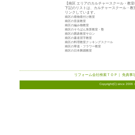
【南区 エリアのカルチャースクール・教室
下記のリストは、カルチャースクール・教
リンクしています。
南区の着物着付け教室
南区の音楽教室
南区の編み物教室
南区のそろばん珠算教室・塾
南区の囲碁教室サロン
南区の書道習字教室
南区の料理教室クッキングスクール
南区の華道・フラワー教室
南区の日本舞踊教室
リフォーム会社検索
ＴＯＰ｜
免責事
Copyright(C) since 2006