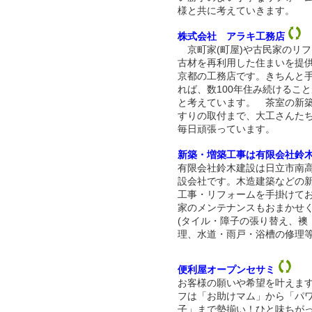
様と共に考えていきます。
株式会社 アラキ工務店
京町家(町屋)や古民家のリフ
古材を再利用した住まいを提
京都の工務店です。きちんと
れば、数100年住み続けるこ
と考えています。 茶室の新
すりの取付まで、大工さんた
毎日頑張っています。
新築・増築工事は有限会社鈴
有限会社鈴木建設は日立市南
設会社です。木造建築などの
工事・リフォームを手掛けて
家のメンテナンスもおまかせ
(タイル・障子の張り替え、襖
理、水道・雨戸・浴槽の修理等
便利屋オープンセサミ
お客様の願いや希望を叶えます
フは「お助けマム」から「パ
子」まで勢揃い！ひと味ちが