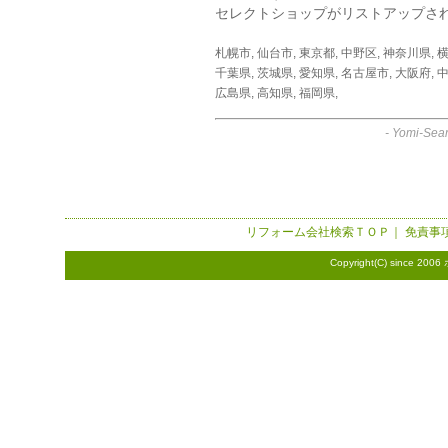
セレクトショップがリストアップさ
札幌市
,
仙台市
,
東京都
,
中野区
,
神奈川県
,
千葉県
,
茨城県
,
愛知県
,
名古屋市
,
大阪府
,
中
広島県
,
高知県
,
福岡県
,
-
Yomi-Sear
リフォーム会社検索
ＴＯＰ｜
免責事
Copyright(C) since 2006