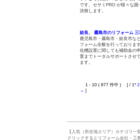
です。セサミPRO が様々な困
決致します。
姶良、 霧島市のリフォーム 
鹿児島市・霧島市・姶良市な
フォーム全般を行っておりま
化槽設置に関しても補助金の
置までトータルサポートさせ
ます。
1 - 10 ( 877 件中 ) [ / 1*
2
→
]
【人気（所在地エリア）カテゴリ一
クリックするとリフォーム会社・工