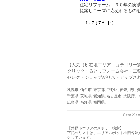
住宅リフォーム ３０年の実
提案しニーズに応えれるもの
1 - 7 ( 7 件中 )
【人気（所在地エリア）カテゴリ一
クリックするとリフォーム会社・工
セレクトショップがリストアップさ
札幌市
,
仙台市
,
東京都
,
中野区
,
神奈川県
,
千葉県
,
茨城県
,
愛知県
,
名古屋市
,
大阪府
,
中
広島県
,
高知県
,
福岡県
,
-
Yomi-Sear
【井原市エリアのスポット検索】
下記のリストは、エリアスポット検索各姉
クしています。