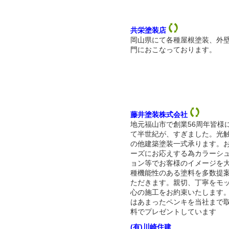
共栄塗装店
岡山県にて各種屋根塗装、外
門におこなっております。
藤井塗装株式会社
地元福山市で創業56周年皆様
て半世紀が、すぎました。光
の他建築塗装一式承ります。
ーズにお応えする為カラーシ
ョン等でお客様のイメージを
種機能性のある塗料を多数提
ただきます。親切、丁寧をモ
心の施工をお約束いたします
はあまったペンキを当社まで
料でプレゼントしています
(有)川崎住建