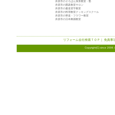
井原市のそろばん珠算教室・塾
井原市の囲碁教室サロン
井原市の書道習字教室
井原市の料理教室クッキングスクール
井原市の華道・フラワー教室
井原市の日本舞踊教室
リフォーム会社検索
ＴＯＰ｜
免責事
Copyright(C) since 2006