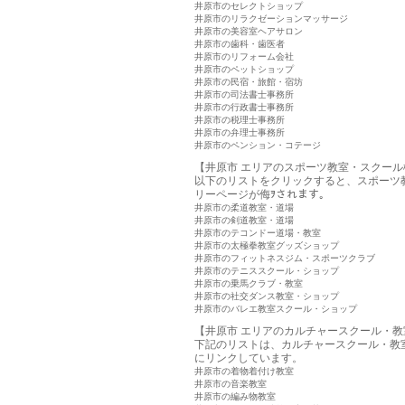
井原市のセレクトショップ
井原市のリラクゼーションマッサージ
井原市の美容室ヘアサロン
井原市の歯科・歯医者
井原市のリフォーム会社
井原市のペットショップ
井原市の民宿・旅館・宿坊
井原市の司法書士事務所
井原市の行政書士事務所
井原市の税理士事務所
井原市の弁理士事務所
井原市のペンション・コテージ
【井原市 エリアのスポーツ教室・スクール
以下のリストをクリックすると、スポーツ
リーページが侮ｦされます。
井原市の柔道教室・道場
井原市の剣道教室・道場
井原市のテコンドー道場・教室
井原市の太極拳教室グッズショップ
井原市のフィットネスジム・スポーツクラブ
井原市のテニススクール・ショップ
井原市の乗馬クラブ・教室
井原市の社交ダンス教室・ショップ
井原市のバレエ教室スクール・ショップ
【井原市 エリアのカルチャースクール・教
下記のリストは、カルチャースクール・教
にリンクしています。
井原市の着物着付け教室
井原市の音楽教室
井原市の編み物教室