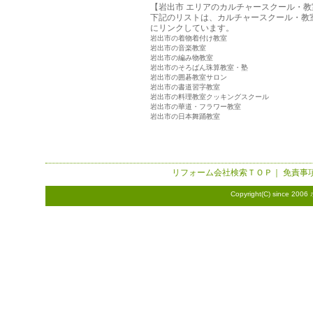
【岩出市 エリアのカルチャースクール・教
下記のリストは、カルチャースクール・教
にリンクしています。
岩出市の着物着付け教室
岩出市の音楽教室
岩出市の編み物教室
岩出市のそろばん珠算教室・塾
岩出市の囲碁教室サロン
岩出市の書道習字教室
岩出市の料理教室クッキングスクール
岩出市の華道・フラワー教室
岩出市の日本舞踊教室
リフォーム会社検索
ＴＯＰ｜
免責事
Copyright(C) since 2006