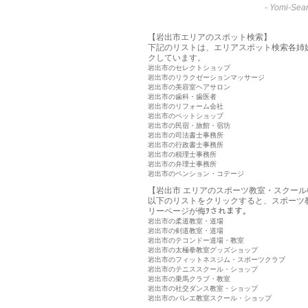
-
Yomi-Sear
【岩出市エリアのスポット検索】
下記のリストは、エリアスポット検索各姉
クしています。
岩出市のセレクトショップ
岩出市のリラクゼーションマッサージ
岩出市の美容室ヘアサロン
岩出市の歯科・歯医者
岩出市のリフォーム会社
岩出市のペットショップ
岩出市の民宿・旅館・宿坊
岩出市の司法書士事務所
岩出市の行政書士事務所
岩出市の税理士事務所
岩出市の弁理士事務所
岩出市のペンション・コテージ
【岩出市 エリアのスポーツ教室・スクール
以下のリストをクリックすると、スポーツ
リーページが侮ｦされます。
岩出市の柔道教室・道場
岩出市の剣道教室・道場
岩出市のテコンドー道場・教室
岩出市の太極拳教室グッズショップ
岩出市のフィットネスジム・スポーツクラブ
岩出市のテニススクール・ショップ
岩出市の乗馬クラブ・教室
岩出市の社交ダンス教室・ショップ
岩出市のバレエ教室スクール・ショップ