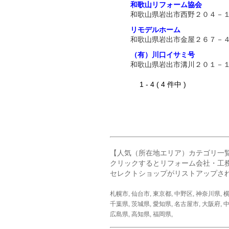
和歌山リフォーム協会
和歌山県岩出市西野２０４－
リモデルホーム
和歌山県岩出市金屋２６７－
（有）川口イサミ号
和歌山県岩出市溝川２０１－
1 - 4 ( 4 件中 )
【人気（所在地エリア）カテゴリ一
クリックするとリフォーム会社・工
セレクトショップがリストアップさ
札幌市
,
仙台市
,
東京都
,
中野区
,
神奈川県
,
千葉県
,
茨城県
,
愛知県
,
名古屋市
,
大阪府
,
中
広島県
,
高知県
,
福岡県
,