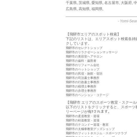
千葉県
,
茨城県
,
愛知県
,
名古屋市
,
大阪府
,
中
広島県
,
高知県
,
福岡県
,
-
Yomi-Sear
【飛騨市エリアのスポット検索】
下記のリストは、エリアスポット検索各姉
クしています。
飛騨市のセレクトショップ
飛騨市のリラクゼーションマッサージ
飛騨市の美容室ヘアサロン
飛騨市の歯科・歯医者
飛騨市のリフォーム会社
飛騨市のペットショップ
飛騨市の民宿・旅館・宿坊
飛騨市の司法書士事務所
飛騨市の行政書士事務所
飛騨市の税理士事務所
飛騨市の弁理士事務所
飛騨市のペンション・コテージ
【飛騨市 エリアのスポーツ教室・スクール
以下のリストをクリックすると、スポーツ
リーページが侮ｦされます。
飛騨市の柔道教室・道場
飛騨市の剣道教室・道場
飛騨市のテコンドー道場・教室
飛騨市の太極拳教室グッズショップ
飛騨市のフィットネスジム・スポーツクラブ