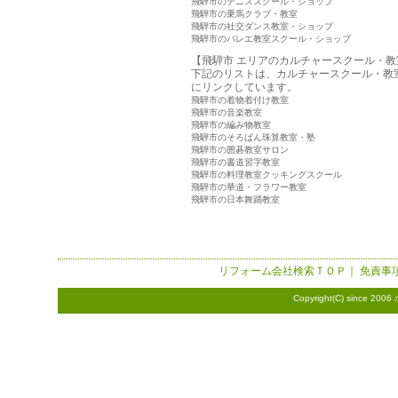
飛騨市のテニススクール・ショップ
飛騨市の乗馬クラブ・教室
飛騨市の社交ダンス教室・ショップ
飛騨市のバレエ教室スクール・ショップ
【飛騨市 エリアのカルチャースクール・教
下記のリストは、カルチャースクール・教
にリンクしています。
飛騨市の着物着付け教室
飛騨市の音楽教室
飛騨市の編み物教室
飛騨市のそろばん珠算教室・塾
飛騨市の囲碁教室サロン
飛騨市の書道習字教室
飛騨市の料理教室クッキングスクール
飛騨市の華道・フラワー教室
飛騨市の日本舞踊教室
リフォーム会社検索
ＴＯＰ｜
免責事
Copyright(C) since 2006