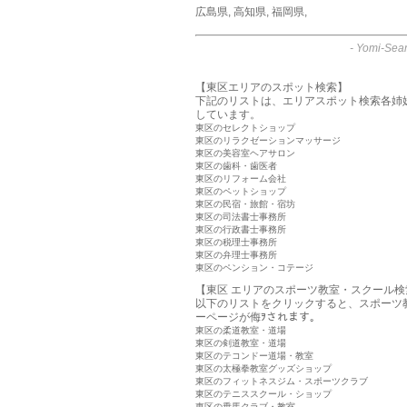
広島県
,
高知県
,
福岡県
,
-
Yomi-Sear
【東区エリアのスポット検索】
下記のリストは、エリアスポット検索各姉
しています。
東区のセレクトショップ
東区のリラクゼーションマッサージ
東区の美容室ヘアサロン
東区の歯科・歯医者
東区のリフォーム会社
東区のペットショップ
東区の民宿・旅館・宿坊
東区の司法書士事務所
東区の行政書士事務所
東区の税理士事務所
東区の弁理士事務所
東区のペンション・コテージ
【東区 エリアのスポーツ教室・スクール検
以下のリストをクリックすると、スポーツ
ーページが侮ｦされます。
東区の柔道教室・道場
東区の剣道教室・道場
東区のテコンドー道場・教室
東区の太極拳教室グッズショップ
東区のフィットネスジム・スポーツクラブ
東区のテニススクール・ショップ
東区の乗馬クラブ・教室