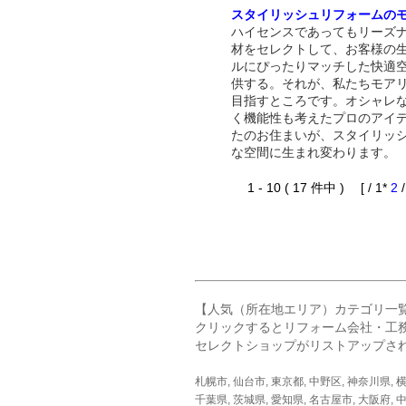
スタイリッシュリフォームの
ハイセンスであってもリーズ
材をセレクトして、お客様の
ルにぴったりマッチした快適
供する。それが、私たちモア
目指すところです。オシャレ
く機能性も考えたプロのアイ
たのお住まいが、スタイリッ
な空間に生まれ変わります。
1 - 10 ( 17 件中 ) [ / 1*
2
【人気（所在地エリア）カテゴリ一
クリックするとリフォーム会社・工
セレクトショップがリストアップさ
札幌市
,
仙台市
,
東京都
,
中野区
,
神奈川県
,
千葉県
,
茨城県
,
愛知県
,
名古屋市
,
大阪府
,
中