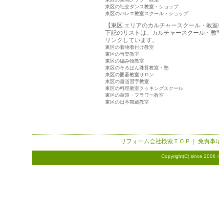
東区の社交ダンス教室・ショップ
東区のバレエ教室スクール・ショップ
【東区 エリアのカルチャースクール・教室
下記のリストは、カルチャースクール・教
リンクしています。
東区の着物着付け教室
東区の音楽教室
東区の編み物教室
東区のそろばん珠算教室・塾
東区の囲碁教室サロン
東区の書道習字教室
東区の料理教室クッキングスクール
東区の華道・フラワー教室
東区の日本舞踊教室
リフォーム会社検索
ＴＯＰ｜
免責事
Copyright(C) since 2006