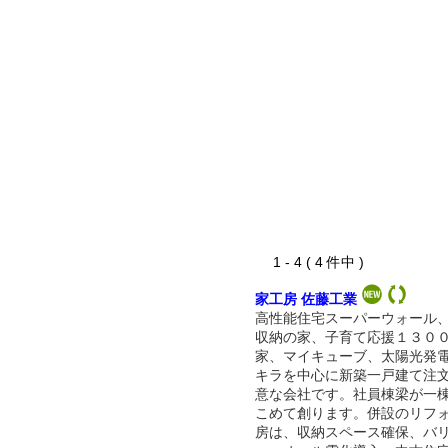
1 - 4 ( 4 件中 )
家工房 佐藤工業
高性能住宅スーパーウォール
収納の家、子育て応援１３０
家、マイキューブ、太陽光発
キラを中心に新築一戸建て注
意な会社です。社員棟梁が一
こめて創ります。併設のリフ
房は、収納スペース確保、バ