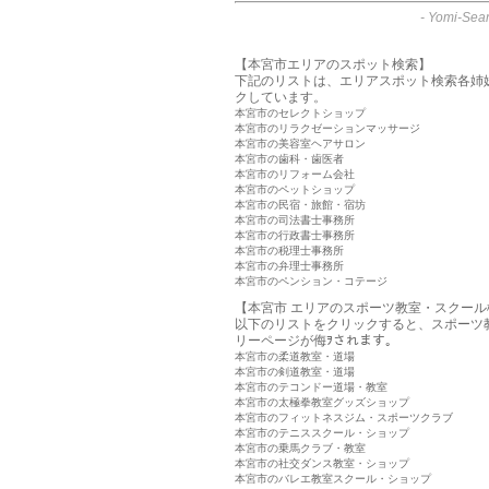
-
Yomi-Sear
【本宮市エリアのスポット検索】
下記のリストは、エリアスポット検索各姉
クしています。
本宮市のセレクトショップ
本宮市のリラクゼーションマッサージ
本宮市の美容室ヘアサロン
本宮市の歯科・歯医者
本宮市のリフォーム会社
本宮市のペットショップ
本宮市の民宿・旅館・宿坊
本宮市の司法書士事務所
本宮市の行政書士事務所
本宮市の税理士事務所
本宮市の弁理士事務所
本宮市のペンション・コテージ
【本宮市 エリアのスポーツ教室・スクール
以下のリストをクリックすると、スポーツ
リーページが侮ｦされます。
本宮市の柔道教室・道場
本宮市の剣道教室・道場
本宮市のテコンドー道場・教室
本宮市の太極拳教室グッズショップ
本宮市のフィットネスジム・スポーツクラブ
本宮市のテニススクール・ショップ
本宮市の乗馬クラブ・教室
本宮市の社交ダンス教室・ショップ
本宮市のバレエ教室スクール・ショップ