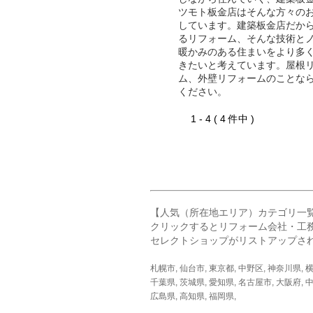
ツモト板金店はそんな方々の
しています。建築板金店だか
るリフォーム、そんな技術と
暖かみのある住まいをより多
きたいと考えています。屋根
ム、外壁リフォームのことな
ください。
1 - 4 ( 4 件中 )
【人気（所在地エリア）カテゴリ一
クリックするとリフォーム会社・工
セレクトショップがリストアップさ
札幌市
,
仙台市
,
東京都
,
中野区
,
神奈川県
,
千葉県
,
茨城県
,
愛知県
,
名古屋市
,
大阪府
,
中
広島県
,
高知県
,
福岡県
,