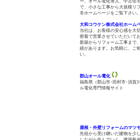
ー、オール電化導入、中古住
で、小さな工事から大規模リ
非ホームページをご覧下さい
大和コウケン株式会社ホーム
当社は、お客様の安心感を大
密着で営業させていただいて
新築からリフォーム工事まで
績があります。お気軽に、ご
い。
郡山オール電化
福島県（郡山市･田村市･須賀
ル電化専門情報サイト
屋根・外壁リフォームのマツ
先祖から受け継いだ建物を少
しながら住んでいく、建築板