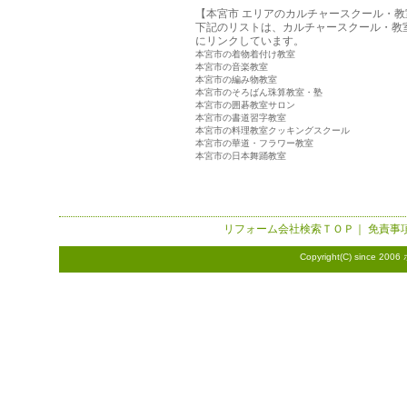
【本宮市 エリアのカルチャースクール・教
下記のリストは、カルチャースクール・教
にリンクしています。
本宮市の着物着付け教室
本宮市の音楽教室
本宮市の編み物教室
本宮市のそろばん珠算教室・塾
本宮市の囲碁教室サロン
本宮市の書道習字教室
本宮市の料理教室クッキングスクール
本宮市の華道・フラワー教室
本宮市の日本舞踊教室
リフォーム会社検索
ＴＯＰ｜
免責事
Copyright(C) since 2006