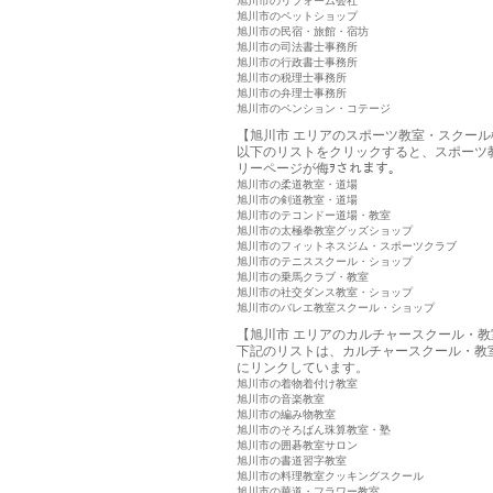
旭川市のリフォーム会社
旭川市のペットショップ
旭川市の民宿・旅館・宿坊
旭川市の司法書士事務所
旭川市の行政書士事務所
旭川市の税理士事務所
旭川市の弁理士事務所
旭川市のペンション・コテージ
【旭川市 エリアのスポーツ教室・スクール
以下のリストをクリックすると、スポーツ
リーページが侮ｦされます。
旭川市の柔道教室・道場
旭川市の剣道教室・道場
旭川市のテコンドー道場・教室
旭川市の太極拳教室グッズショップ
旭川市のフィットネスジム・スポーツクラブ
旭川市のテニススクール・ショップ
旭川市の乗馬クラブ・教室
旭川市の社交ダンス教室・ショップ
旭川市のバレエ教室スクール・ショップ
【旭川市 エリアのカルチャースクール・教
下記のリストは、カルチャースクール・教
にリンクしています。
旭川市の着物着付け教室
旭川市の音楽教室
旭川市の編み物教室
旭川市のそろばん珠算教室・塾
旭川市の囲碁教室サロン
旭川市の書道習字教室
旭川市の料理教室クッキングスクール
旭川市の華道・フラワー教室