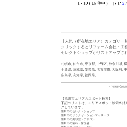
1 - 10 ( 16 件中 ) [ / 1*
2
【人気（所在地エリア）カテゴリ一
クリックするとリフォーム会社・工
セレクトショップがリストアップさ
札幌市
,
仙台市
,
東京都
,
中野区
,
神奈川県
,
千葉県
,
茨城県
,
愛知県
,
名古屋市
,
大阪府
,
中
広島県
,
高知県
,
福岡県
,
-
Yomi-Sear
【旭川市エリアのスポット検索】
下記のリストは、エリアスポット検索各姉
クしています。
旭川市のセレクトショップ
旭川市のリラクゼーションマッサージ
旭川市の美容室ヘアサロン
旭川市の歯科・歯医者