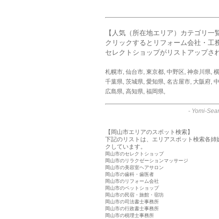
【人気（所在地エリア）カテゴリ一
クリックするとリフォーム会社・工
セレクトショップがリストアップさ
札幌市
,
仙台市
,
東京都
,
中野区
,
神奈川県
,
千葉県
,
茨城県
,
愛知県
,
名古屋市
,
大阪府
,
中
広島県
,
高知県
,
福岡県
,
-
Yomi-Sear
【岡山市エリアのスポット検索】
下記のリストは、エリアスポット検索各姉
クしています。
岡山市のセレクトショップ
岡山市のリラクゼーションマッサージ
岡山市の美容室ヘアサロン
岡山市の歯科・歯医者
岡山市のリフォーム会社
岡山市のペットショップ
岡山市の民宿・旅館・宿坊
岡山市の司法書士事務所
岡山市の行政書士事務所
岡山市の税理士事務所