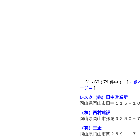
51 - 60 ( 79 件中 ) [
←前
ージ→
]
レスク（株）田中営業所
岡山県岡山市田中１１５－１
（株）西村建設
岡山県岡山市妹尾３３９０－
（有）三企
岡山県岡山市関２５９－１７