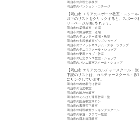
岡山市の弁理士事務所
岡山市のペンション・コテージ
【岡山市 エリアのスポーツ教室・スクール
以下のリストをクリックすると、スポーツ
リーページが侮ｦされます。
岡山市の柔道教室・道場
岡山市の剣道教室・道場
岡山市のテコンドー道場・教室
岡山市の太極拳教室グッズショップ
岡山市のフィットネスジム・スポーツクラブ
岡山市のテニススクール・ショップ
岡山市の乗馬クラブ・教室
岡山市の社交ダンス教室・ショップ
岡山市のバレエ教室スクール・ショップ
【岡山市 エリアのカルチャースクール・教
下記のリストは、カルチャースクール・教
にリンクしています。
岡山市の着物着付け教室
岡山市の音楽教室
岡山市の編み物教室
岡山市のそろばん珠算教室・塾
岡山市の囲碁教室サロン
岡山市の書道習字教室
岡山市の料理教室クッキングスクール
岡山市の華道・フラワー教室
岡山市の日本舞踊教室