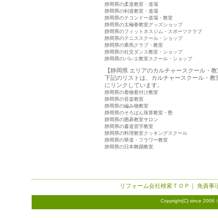
静岡県の柔道教室・道場
静岡県の剣道教室・道場
静岡県のテコンドー道場・教室
静岡県の太極拳教室グッズショップ
静岡県のフィットネスジム・スポーツクラブ
静岡県のテニススクール・ショップ
静岡県の乗馬クラブ・教室
静岡県の社交ダンス教室・ショップ
静岡県のバレエ教室スクール・ショップ
【静岡県 エリアのカルチャースクール・教
下記のリストは、カルチャースクール・教
にリンクしています。
静岡県の着物着付け教室
静岡県の音楽教室
静岡県の編み物教室
静岡県のそろばん珠算教室・塾
静岡県の囲碁教室サロン
静岡県の書道習字教室
静岡県の料理教室クッキングスクール
静岡県の華道・フラワー教室
静岡県の日本舞踊教室
リフォーム会社検索
ＴＯＰ｜
免責事
Copyright(C) since 2006